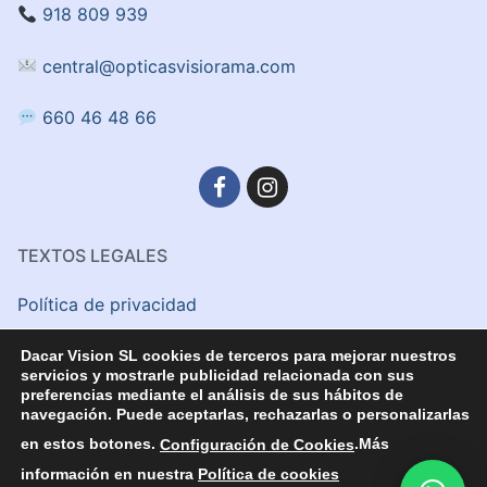
918 809 939
central@opticasvisiorama.com
660 46 48 66
TEXTOS LEGALES
Política de privacidad
Aviso Legal
Dacar Vision SL cookies de terceros para mejorar nuestros
servicios y mostrarle publicidad relacionada con sus
preferencias mediante el análisis de sus hábitos de
Politica de cookies
navegación. Puede aceptarlas, rechazarlas o personalizarlas
en estos botones.
Configuración de Cookies
.Más
información en nuestra
Política de cookies