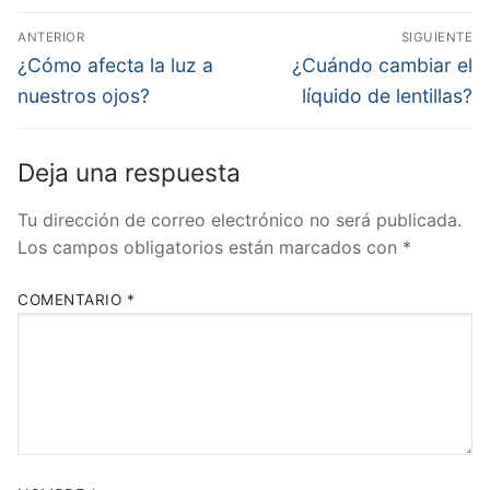
Navegación
ANTERIOR
SIGUIENTE
de
Previous
Next
¿Cómo afecta la luz a
¿Cuándo cambiar el
post:
post:
entradas
nuestros ojos?
líquido de lentillas?
Deja una respuesta
Tu dirección de correo electrónico no será publicada.
Los campos obligatorios están marcados con
*
COMENTARIO
*