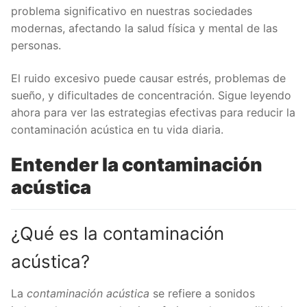
problema significativo en nuestras sociedades
acústica en el hogar
modernas, afectando la salud física y mental de las
Aislamiento acústico
personas.
Diseño del espacio
Estrategias para reducir la contaminación
El ruido excesivo puede causar estrés, problemas de
acústica en el trabajo
sueño, y dificultades de concentración. Sigue leyendo
Espacios de trabajo silenciosos
ahora para ver las estrategias efectivas para reducir la
contaminación acústica en tu vida diaria.
Uso de auriculares
Estrategias en el entorno urbano
Entender la contaminación
Transporte sostenible
acústica
Promover espacios verdes
Estrategias personales
¿Qué es la contaminación
Evitar ruidos innecesarios
Practicar la consciencia auditiva
acústica?
Conclusión
La
contaminación acústica
se refiere a sonidos