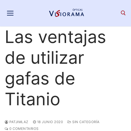
Saltar
al
contenido
Las ventajas
Search for:
de utilizar
gafas de
Titanio
PATJIMLAZ
18 JUNIO 2020
SIN CATEGORÍA
0 COMENTARIOS