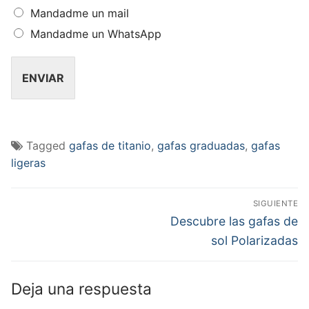
Mandadme un mail
Mandadme un WhatsApp
ENVIAR
Tagged
gafas de titanio
,
gafas graduadas
,
gafas
ligeras
Navegación
SIGUIENTE
de
Next
Descubre las gafas de
post:
entradas
sol Polarizadas
Deja una respuesta