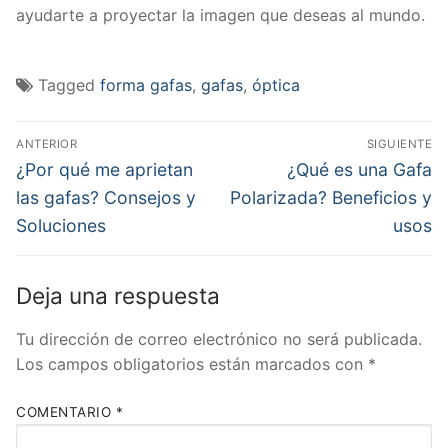
ayudarte a proyectar la imagen que deseas al mundo.
Tagged
forma gafas
,
gafas
,
óptica
Navegación
ANTERIOR
SIGUIENTE
de
Previous
Next
¿Por qué me aprietan
¿Qué es una Gafa
post:
post:
entradas
las gafas? Consejos y
Polarizada? Beneficios y
Soluciones
usos
Deja una respuesta
Tu dirección de correo electrónico no será publicada.
Los campos obligatorios están marcados con
*
COMENTARIO
*