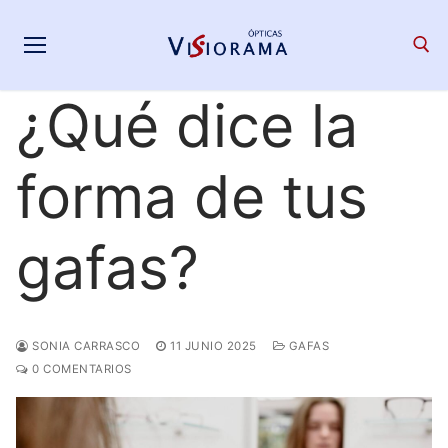
Saltar
al
contenido
¿Qué dice la
Search for:
forma de tus
gafas?
SONIA CARRASCO
11 JUNIO 2025
GAFAS
0 COMENTARIOS