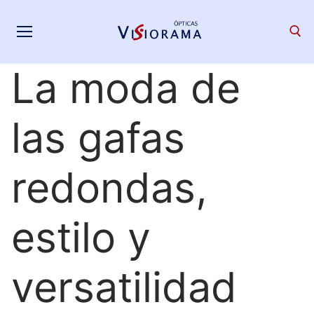
Saltar
al
contenido
La moda de
Search for:
las gafas
redondas,
estilo y
versatilidad