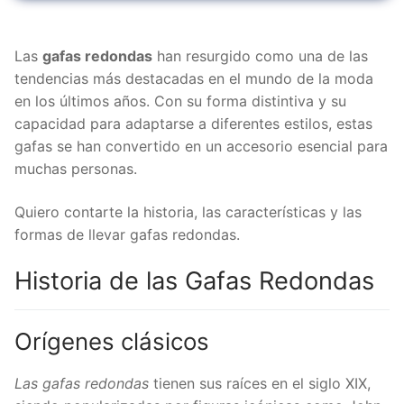
Orígenes clásicos
Resurgimiento en la moda
Las
gafas redondas
han resurgido como una de las
Características de la Gafa Redonda
tendencias más destacadas en el mundo de la moda
Diseño y materiales
en los últimos años. Con su forma distintiva y su
Variedad de tamaños
capacidad para adaptarse a diferentes estilos, estas
Cómo llevar gafas redondas
gafas se han convertido en un accesorio esencial para
Combina con tu estilo
muchas personas.
Juega con los colores
Quiero contarte la historia, las características y las
Accesorios complementarios
formas de llevar gafas redondas.
Iconos de estilo
Celebridades que marcan tendencia
Historia de las Gafas Redondas
Influencers en redes sociales
Consejos
Orígenes clásicos
Forma del rostro
Prueba antes de comprar
Las gafas redondas
tienen sus raíces en el siglo XIX,