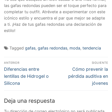
las gafas redondas pueden ser el toque perfecto para
completar tu outfit. Atrévete a experimentar con este
icónico estilo y encuentra el par que mejor se adapte
a ti. ¡Haz de tus gafas redondas una declaración de
estilo!
Tagged
gafas
,
gafas redondas
,
moda
,
tendencia
Navegación
ANTERIOR
SIGUIENTE
de
Previous
Next
Diferencias entre
Cómo prevenir la
post:
post:
entradas
lentillas de Hidrogel o
pérdida auditiva en
Silicona
jóvenes
Deja una respuesta
Tu dirección de correo electrónico no será publicada.