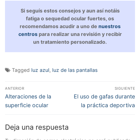
Si seguís estos consejos y aun así notáis
fatiga o sequedad ocular fuertes, os
recomendamos acudir a uno de
nuestros
centros
para realizar una revisión y recibir
un tratamiento personalizado.
Tagged
luz azul
,
luz de las pantallas
Navegación
ANTERIOR
SIGUIENTE
de
Previous
Next
Alteraciones de la
El uso de gafas durante
post:
post:
entradas
superficie ocular
la práctica deportiva
Deja una respuesta