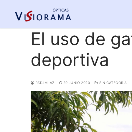
Saltar
al
contenido
El uso de ga
deportiva
PATJIMLAZ
29 JUNIO 2020
SIN CATEGORÍA