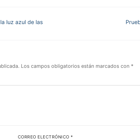
Next
a luz azul de las
Prueb
post:
ublicada.
Los campos obligatorios están marcados con
*
CORREO ELECTRÓNICO
*