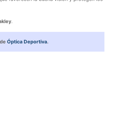
kley
.
 de
Óptica Deportiva
.