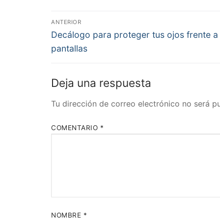
Navegación
ANTERIOR
Previous
de
Decálogo para proteger tus ojos frente a l
post:
pantallas
entradas
Deja una respuesta
Tu dirección de correo electrónico no será p
COMENTARIO
*
NOMBRE
*